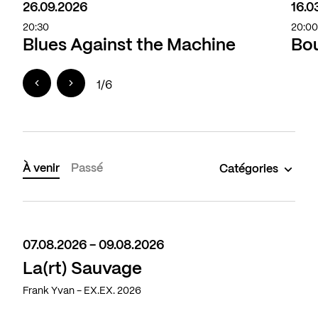
26.09.2026
16.0
20:30
20:0
Blues Against the Machine
Bou
1
/
6
À venir
Passé
Catégories
07.08.2026 - 09.08.2026
La(rt) Sauvage
Frank Yvan - EX.EX. 2026