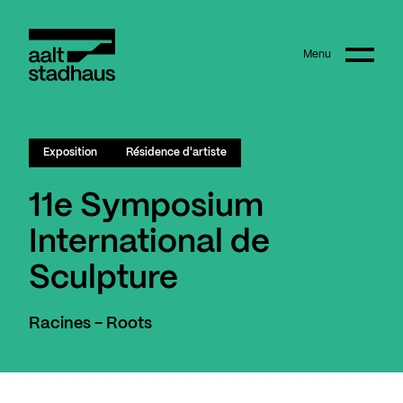
:
Main content
Menu
Aalt Stadhaus
Exposition
Résidence d'artiste
11e Symposium
International de
Sculpture
Racines - Roots