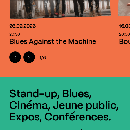
26.09.2026
16.0
20:30
20:0
Blues Against the Machine
Bou
1
/
6
Stand-up, Blues,
Cinéma, Jeune public,
Expos, Conférences.