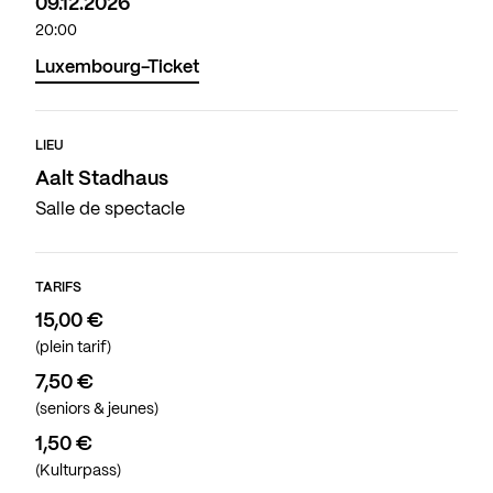
09.12.2026
20:00
Luxembourg-Ticket
LIEU
Aalt Stadhaus
Salle de spectacle
TARIFS
15,00 €
(plein tarif)
7,50 €
(seniors & jeunes)
1,50 €
(Kulturpass)