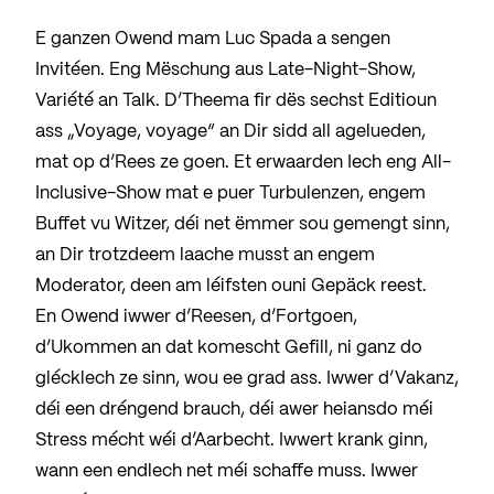
E ganzen Owend mam Luc Spada a sengen
Invitéen. Eng Mëschung aus Late-Night-Show,
Variété an Talk. D’Theema fir dës sechst Editioun
ass „Voyage, voyage“ an Dir sidd all agelueden,
mat op d’Rees ze goen. Et erwaarden Iech eng All-
Inclusive-Show mat e puer Turbulenzen, engem
Buffet vu Witzer, déi net ëmmer sou gemengt sinn,
an Dir trotzdeem laache musst an engem
Moderator, deen am léifsten ouni Gepäck reest.
En Owend iwwer d’Reesen, d’Fortgoen,
d’Ukommen an dat komescht Gefill, ni ganz do
glécklech ze sinn, wou ee grad ass. Iwwer d’Vakanz,
déi een dréngend brauch, déi awer heiansdo méi
Stress mécht wéi d’Aarbecht. Iwwert krank ginn,
wann een endlech net méi schaffe muss. Iwwer