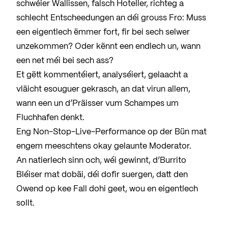
schwéier Wallissen, falsch Hoteller, richteg a
schlecht Entscheedungen an déi grouss Fro: Muss
een eigentlech ëmmer fort, fir bei sech selwer
unzekommen? Oder kënnt een endlech un, wann
een net méi bei sech ass?
Et gëtt kommentéiert, analyséiert, gelaacht a
vläicht esouguer gekrasch, an dat virun allem,
wann een un d’Präisser vum Schampes um
Fluchhafen denkt.
Eng Non-Stop-Live-Performance op der Bün mat
engem meeschtens okay gelaunte Moderator.
An natierlech sinn och, wéi gewinnt, d’Burrito
Bléiser mat dobäi, déi dofir suergen, datt den
Owend op kee Fall dohi geet, wou en eigentlech
sollt.