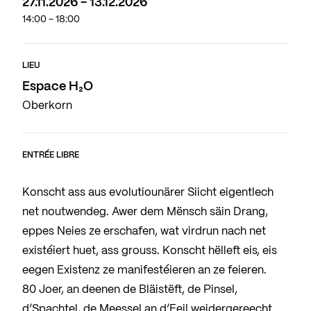
27.11.2026 - 13.12.2026
14:00 - 18:00
LIEU
Espace H₂O
Oberkorn
ENTRÉE LIBRE
Konscht ass aus evolutiounärer Siicht eigentlech
net noutwendeg. Awer dem Mënsch säin Drang,
eppes Neies ze erschafen, wat virdrun nach net
existéiert huet, ass grouss. Konscht hëlleft eis, eis
eegen Existenz ze manifestéieren an ze feieren.
80 Joer, an deenen de Bläistëft, de Pinsel,
d’Spachtel, de Meessel an d’Feil weidergereecht