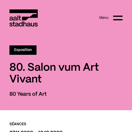
:
Main content
Menu
Aalt Stadhaus
Exposition
80. Salon vum Art
Vivant
80 Years of Art
SÉANCES