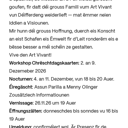
goufen, fir datt déi grouss Famill vum Art Vivant
vun Déifferdeng weiderlieft — mat ëmmer neien
Iddien a Visiounen.
Mir hunn déi grouss Hoffnung, duerch eis Konscht
an eist Schafen eis Ëmwelt fir d’Leit ronderëm eis e
bësse besser a méi schéin ze gestalten.
Vive den Art Vivant!
Workshop Chrëschtdagskaarten:
2. an 9.
Dezemeber 2026
Nocturnen:
4. an 11. Dezember, vun 18 bis 20 Auer.
Éiregäscht:
Assun Parilla a Menny Olinger
Zousätzlech Informatiounen
Vernissage:
26.11.26 um 19 Auer
Ëffnungszäiten:
donneschdes bis sonndes vu 16 bis
19 Auer
Umeldung:
confirméiert wgl. Är Presenz fir de