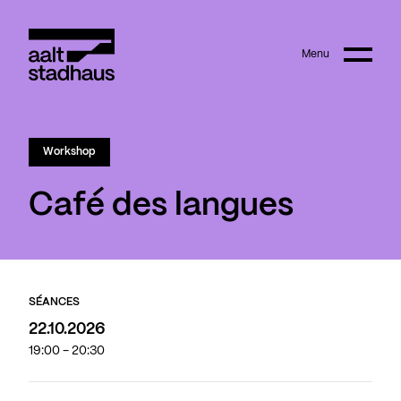
:
Main content
Menu
Aalt Stadhaus
© Joanna Hudyka
Workshop
Café des langues
SÉANCES
22.10.2026
19:00 - 20:30