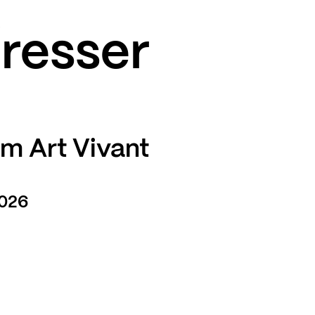
éresser
um Art Vivant
2026