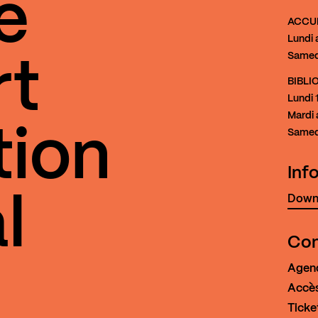
e
ACCU
Lundi 
Samed
rt
BIBL
Lundi
1
Mardi 
tion
Samed
Inf
Downl
l
Con
Agen
Accès
Ticke