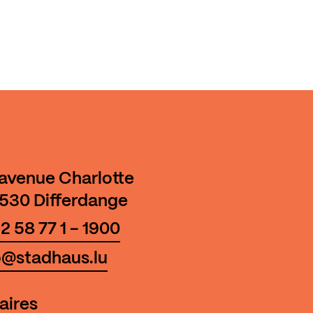
 avenue Charlotte
530 Differdange
2 58 77 1 - 1900
o@stadhaus.lu
aires