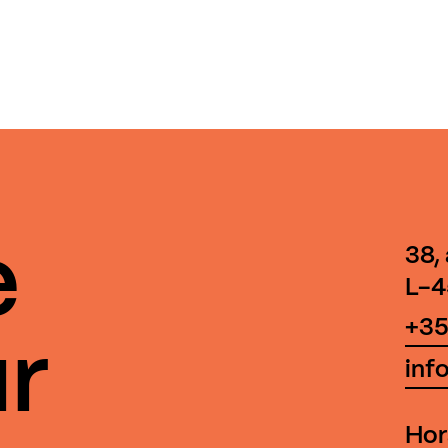
e
38,
L-4
+35
r
inf
Hor