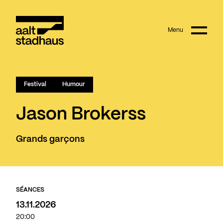
:
Main content
Menu
Aalt Stadhaus
Festival
Humour
Jason Brokerss
Grands garçons
SÉANCES
13.11.2026
20:00