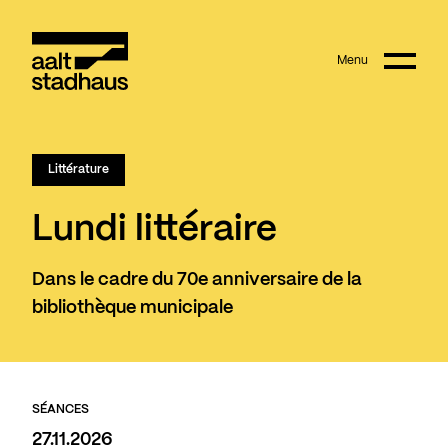
:
Main content
Menu
Aalt Stadhaus
Littérature
Lundi littéraire
Dans le cadre du 70e anniversaire de la
bibliothèque municipale
SÉANCES
27.11.2026