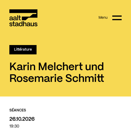
:
Main content
Menu
Aalt Stadhaus
Littérature
Karin Melchert und
Rosemarie Schmitt
SÉANCES
26.10.2026
19:30