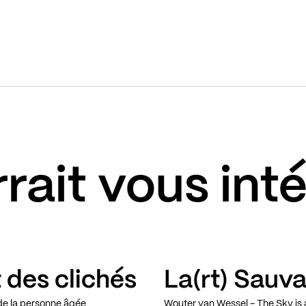
rait vous int
 des clichés
La(rt) Sauv
 de la personne âgée
Wouter van Wessel - The Sky is