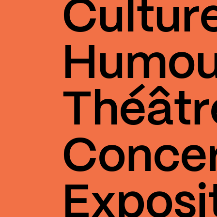
Cultur
Humou
Théâtr
Conce
Exposi