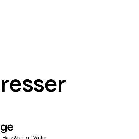
éresser
age
 a Hazy Shade of Winter