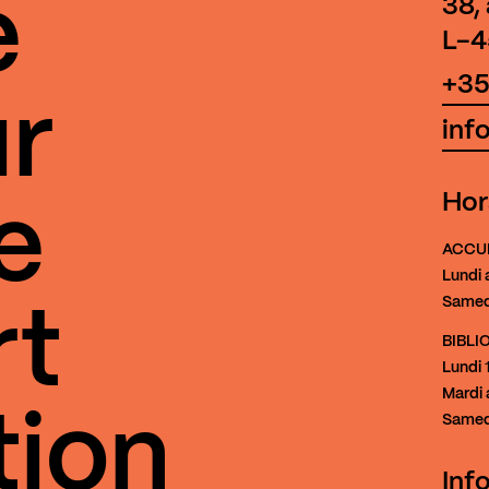
e
38,
L-4
+35
r
inf
Hor
e
ACCU
Lundi 
Samed
rt
BIBL
Lundi
1
Mardi 
tion
Samed
Inf