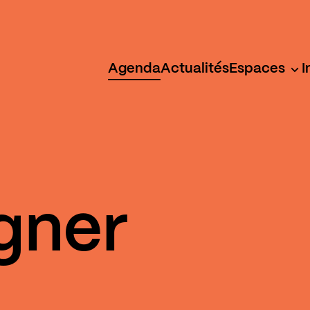
Agenda
Actualités
Espaces
I
gner