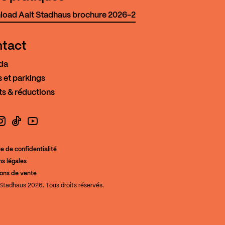
oad Aalt Stadhaus brochure 2026-2
tact
da
 et parkings
ts & réductions
book
nstagram
TikTok
YouTube
ue de confidentialité
s légales
de la Culture
ions de vente
Stadhaus 2026. Tous droits réservés.