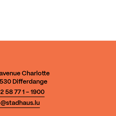
 avenue Charlotte
530 Differdange
2 58 77 1 - 1900
o@stadhaus.lu