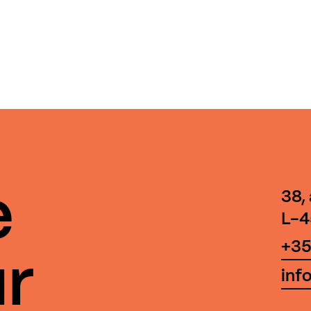
e
38,
L-4
+35
r
inf