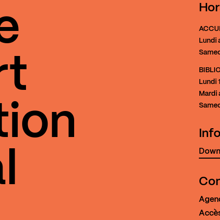
Hor
e
ACCU
Lundi 
Samed
rt
BIBL
Lundi
1
Mardi 
tion
Samed
Inf
Downl
l
Con
Agen
Accès