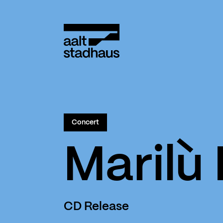
:
Main content
Aalt Stadhaus
Concert
Marilù
CD Release