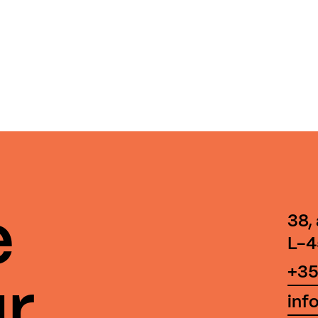
e
38,
L-4
+35
r
inf