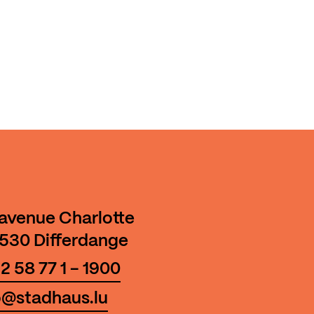
 avenue Charlotte
530 Differdange
2 58 77 1 - 1900
o@stadhaus.lu