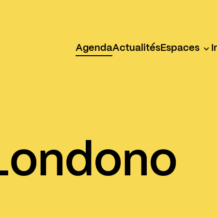
Agenda
Actualités
Espaces
I
Londono