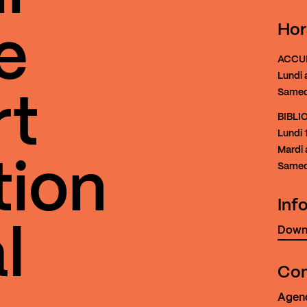
Hor
e
ACCU
Lundi 
Samed
rt
BIBL
Lundi
1
Mardi 
tion
Samed
Inf
Downl
l
Con
Agen