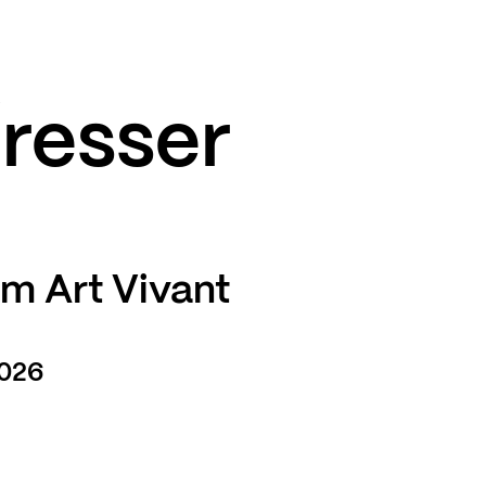
éresser
um Art Vivant
2026