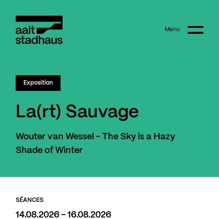
:
Main content
Menu
Aalt Stadhaus
Exposition
La(rt) Sauvage
Wouter van Wessel - The Sky is a Hazy
Shade of Winter
SÉANCES
14.08.2026 - 16.08.2026