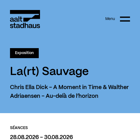
:
Main content
Menu
Aalt Stadhaus
Exposition
La(rt) Sauvage
Chris Ella Dick - A Moment in Time & Walther
Adriaensen - Au-delà de l’horizon
SÉANCES
28.08.2026 - 30.08.2026