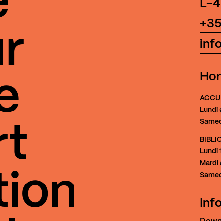
e
L-4
+35
r
inf
Hor
e
ACCU
Lundi 
Samed
rt
BIBL
Lundi
1
Mardi 
tion
Samed
Inf