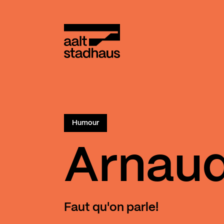
:
Main content
Aalt Stadhaus
Complet
Humour
Arnau
Faut qu'on parle!