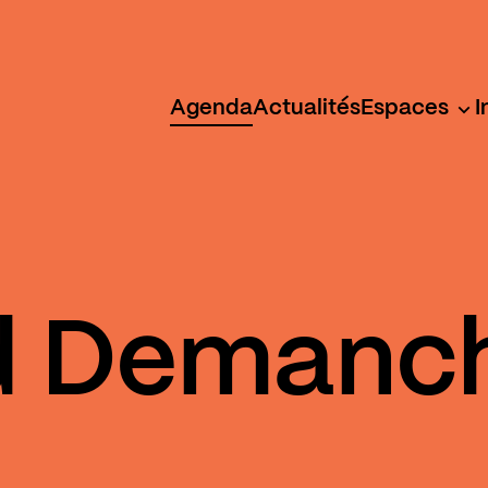
Agenda
Actualités
Espaces
I
d Demanc