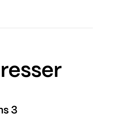
éresser
ns 3