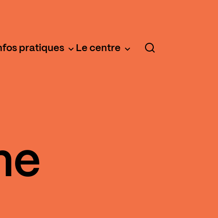
nfos pratiques
Le centre
he