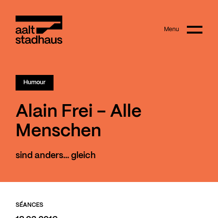
:
Main content
Menu
Aalt Stadhaus
Humour
Alain Frei - Alle
Menschen
sind anders... gleich
SÉANCES