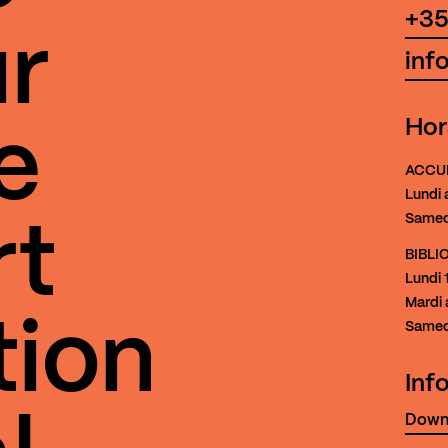
+35
r
inf
Hor
e
ACCU
Lundi 
Samed
rt
BIBL
Lundi
1
Mardi 
tion
Samed
Inf
Downl