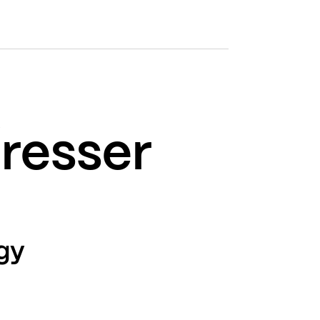
éresser
gy