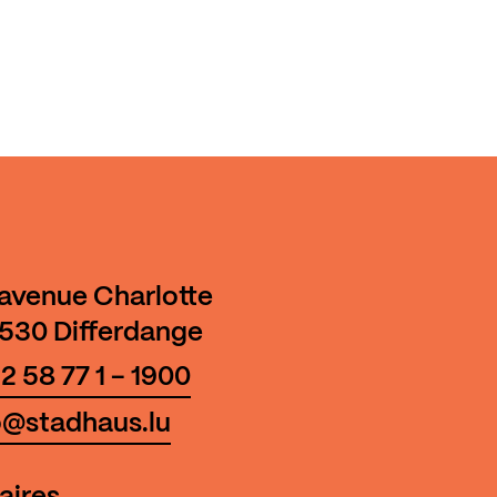
 avenue Charlotte
530 Differdange
2 58 77 1 - 1900
o@stadhaus.lu