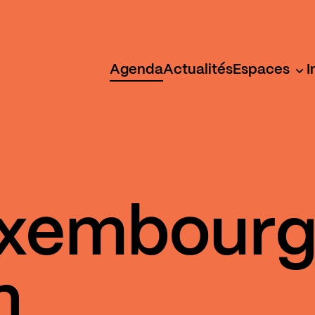
Agenda
Actualités
Espaces
I
xembourg
n