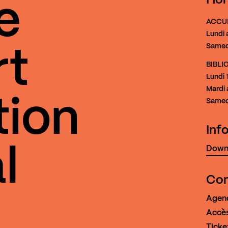
Hor
e
ACCU
Lundi 
Samed
rt
BIBL
Lundi
1
Mardi 
tion
Samed
Inf
Downl
l
Con
Agen
Accès
Ticke