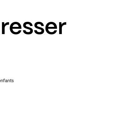
éresser
enfants