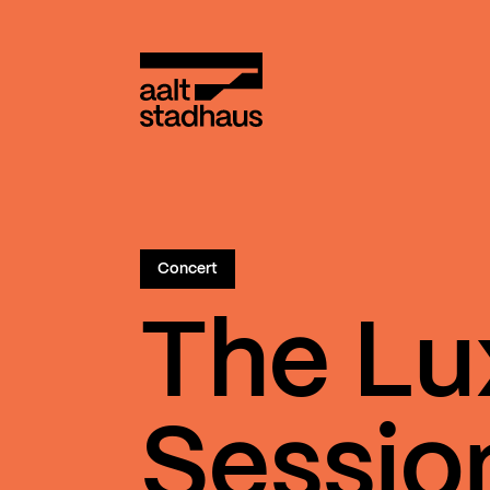
:
Main content
Aalt Stadhaus
Concert
The Lu
Sessio