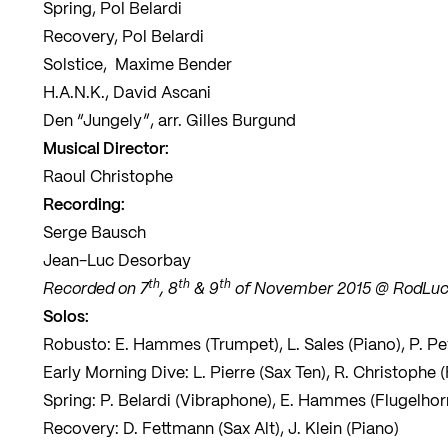
Spring, Pol Belardi
Recovery, Pol Belardi
Solstice, Maxime Bender
H.A.N.K., David Ascani
Den “Jungely”, arr. Gilles Burgund
Musical Director:
Raoul Christophe
Recording:
Serge Bausch
Jean-Luc Desorbay
th
th
th
Recorded on 7
, 8
& 9
of November 2015 @ RodLuc 
Solos:
Robusto: E. Hammes (Trumpet), L. Sales (Piano), P. Pe
Early Morning Dive: L. Pierre (Sax Ten), R. Christophe 
Spring: P. Belardi (Vibraphone), E. Hammes (Flugelhor
Recovery: D. Fettmann (Sax Alt), J. Klein (Piano)