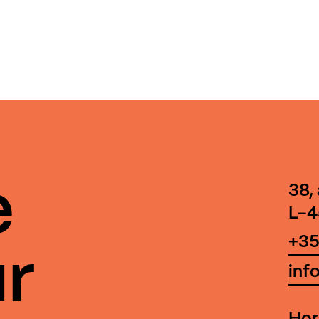
e
38,
L-4
+35
r
inf