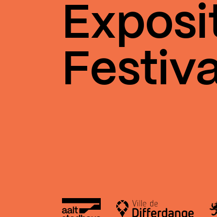
Exposi
Festiva
Aalt Stadhaus
Le
Ville de Differdange