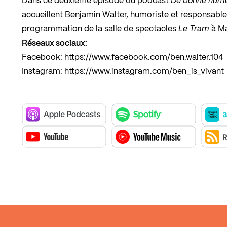
Dans ce deuxième épisode du podcast
De bonne hum
accueillent Benjamin Walter, humoriste et responsable 
programmation de la salle de spectacles
Le Tram
à Ma
Réseaux sociaux:
Facebook:
https://www.facebook.com/ben.walter.104
Instagram:
https://www.instagram.com/ben_is_vivant