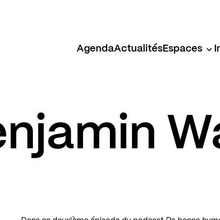
Agenda
Actualités
Espaces
I
njamin Wa