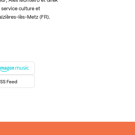
eur
, Alex Monteiro et Grek
service culture et
izières-lès-Metz (FR).