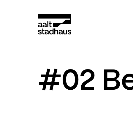
:
Main content
Aalt Stadhaus
#02 Be