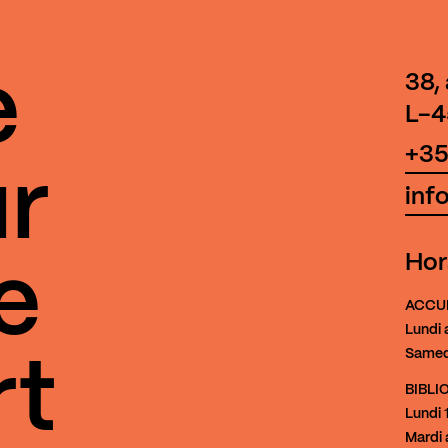
e
38,
L-4
+35
r
inf
Hor
e
ACCU
Lundi 
Samed
rt
BIBL
Lundi
1
Mardi 