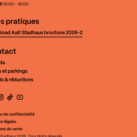
i
10:00 - 16:00
os pratiques
oad Aalt Stadhaus brochure 2026-2
tact
da
 et parkings
ts & réductions
book
nstagram
TikTok
YouTube
ue de confidentialité
s légales
de la Culture
ions de vente
Stadhaus 2026. Tous droits réservés.