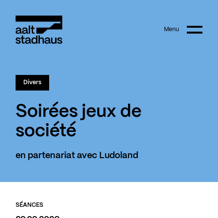
:
Main content
Menu
Aalt Stadhaus
Divers
Soirées jeux de
société
en partenariat avec Ludoland
SÉANCES