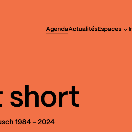
Agenda
Actualités
Espaces
I
 short
usch 1984 - 2024