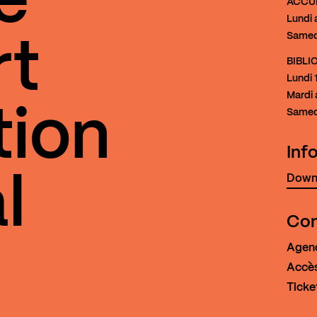
e
ACCU
Lundi 
Samed
rt
BIBL
Lundi
1
Mardi 
tion
Samed
Inf
Downl
l
Con
Agen
Accès
Ticke