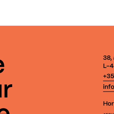
e
38,
L-4
+35
r
inf
Hor