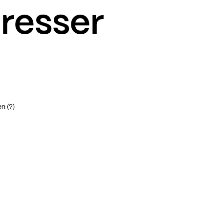
éresser
n (?)