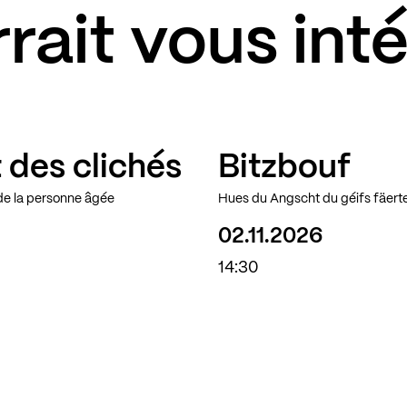
rait vous int
 des clichés
Bitzbouf
 de la personne âgée
Hues du Angscht du géifs fäerte
02.11.2026
14:30