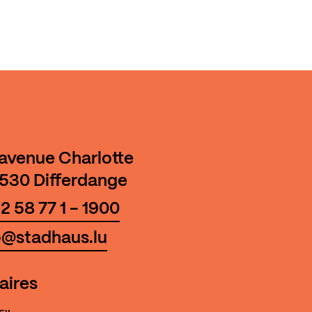
 avenue Charlotte
530 Differdange
2 58 77 1 - 1900
o@stadhaus.lu
aires