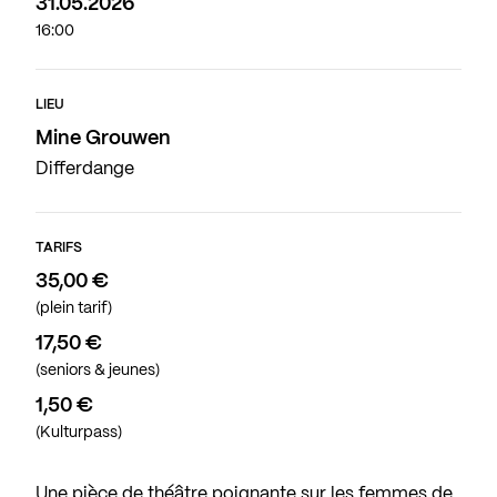
31.05.2026
16:00
LIEU
Mine Grouwen
Differdange
TARIFS
35,00 €
(plein tarif)
17,50 €
(seniors & jeunes)
1,50 €
(Kulturpass)
Une pièce de théâtre poignante sur les femmes de