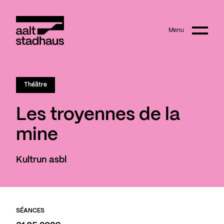
:
Main content
Menu
Aalt Stadhaus
Théâtre
Les troyennes de la
mine
Kultrun asbl
SÉANCES