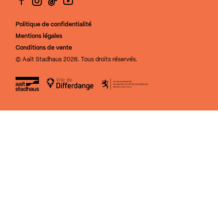
Facebook
Instagram
TikTok
YouTube
Politique de confidentialité
Mentions légales
Conditions de vente
© Aalt Stadhaus 2026. Tous droits réservés.
Aalt Stadhaus
Ville de Differdange
Le Gouvernement du Grand-Duch