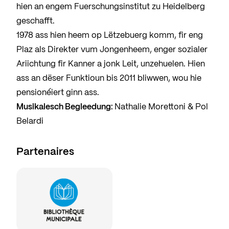
hien an engem Fuerschungsinstitut zu Heidelberg
geschafft.
1978 ass hien heem op Lëtzebuerg komm, fir eng
Plaz als Direkter vum Jongenheem, enger sozialer
Ariichtung fir Kanner a jonk Leit, unzehuelen. Hien
ass an dëser Funktioun bis 2011 bliwwen, wou hie
pensionéiert ginn ass.
Musikalesch Begleedung:
Nathalie Morettoni & Pol
Belardi
Partenaires