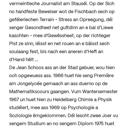
vermeintleche Journalist am Stauséi. Op der Sich
no handfeste Beweiser wot de Fischbach sech op
geféierlechen Terrain - Stress an Opreegung, déi
senger Gesondheet net guttdinn an e bal d‘Liewe
kaschten - mee d‘Gewëssheet, op der richteger
Pist ze sinn, léisst en net rouen an e bäisst sech
soulaang fest, bis nach een aneren d‘Heft an
d‘Hand hëlt ...
De Jean Schoos ass an der Stad gebuer, wou hien
och opgewuess ass. 1966 huet hie seng Première
am Jongelycée gemaach an ass duerno op de
Mathematikscours gaangen. Vum Wantersemester
1967 un huet hien zu Heidelberg Chimie a Physik
studéiert, mee ass 1969 op Psychologie a
Soziologie ëmgeklommen. Déi lescht zwee Joer vu
sengem Studium an no sengem Diplom 1975 huet