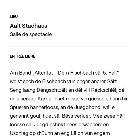
LIEU
Aalt Stadhaus
Salle de spectacle
ENTRÉE LIBRE
Am Band „Attentat - Dem Fischbach säi 5. Fall“
weist sech de Fischbach vun enger anerer Säit:
Seng laang Déngschtzäit an déi vill Réckschléi, déi
en a senger Karriär huet misse verquëssen, hunn hir
Spueren hannerlooss, an de Juegdhond, wéi e
genannt gouf, huet säi Bëss verluer. Mee zwee Fäll
loosse säi Juegdinstinkt nees erwächen: en
Uschlag op d‘Bunn an eng Läich vun engem