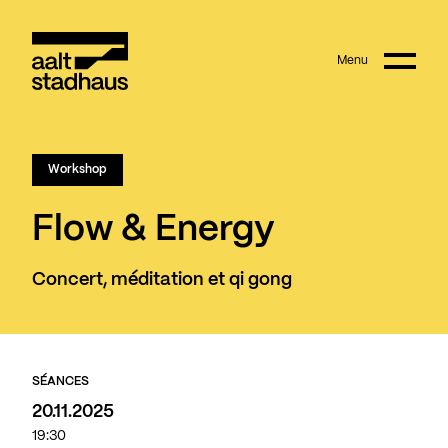
:
Main content
Menu
Aalt Stadhaus
© Joanna Hudyka
Complet
Workshop
Flow & Energy
Concert, méditation et qi gong
SÉANCES
20.11.2025
19:30