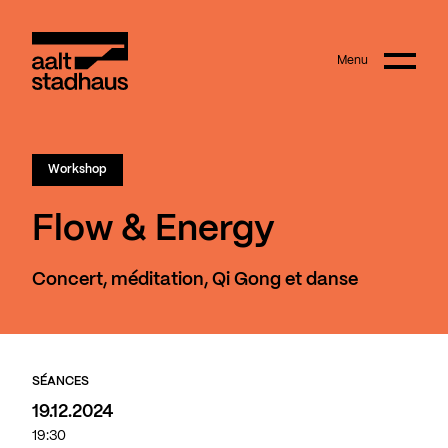
:
Main content
Menu
Aalt Stadhaus
© Lynn Bintener
Workshop
Flow & Energy
Concert, méditation, Qi Gong et danse
SÉANCES
19.12.2024
19:30