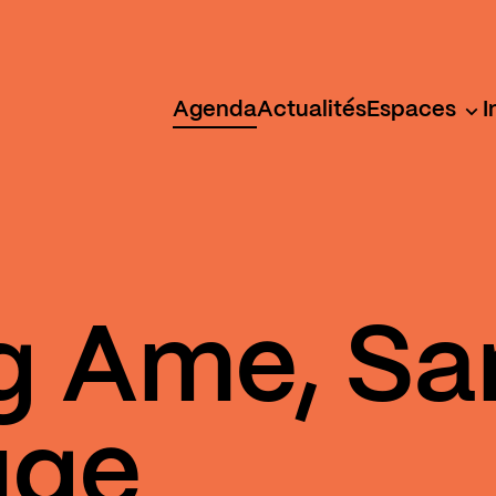
Agenda
Actualités
Espaces
I
g Ame, San
uge