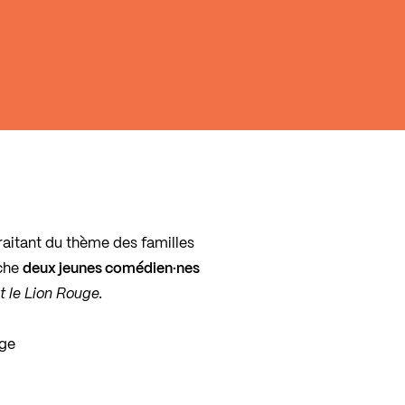
traitant du thème des familles
che
deux jeunes comédien·nes
 le Lion Rouge.
nge