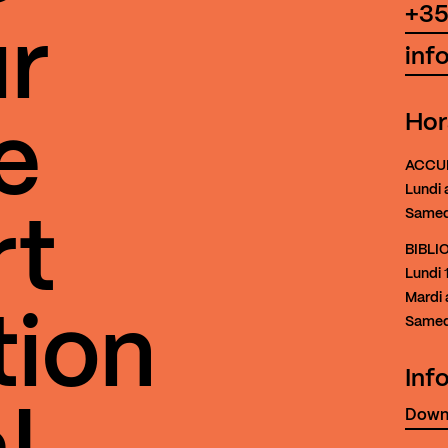
+35
r
inf
Hor
e
ACCU
Lundi 
Samed
rt
BIBL
Lundi
1
Mardi 
tion
Samed
Inf
Downl