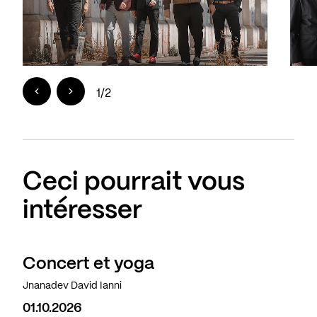
1
/
2
Ceci pourrait vous
intéresser
Concert et yoga
Complet
Jnanadev David Ianni
01.10.2026