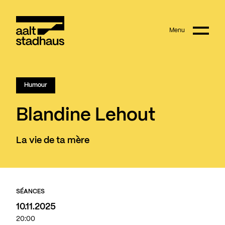
:
Main content
Menu
Aalt Stadhaus
Complet
Humour
Blandine Lehout
La vie de ta mère
SÉANCES
10.11.2025
20:00