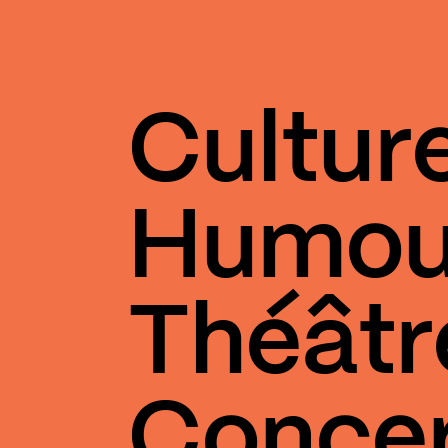
Cultur
Humou
Théâtr
Conce