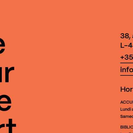
e
38,
L-4
+35
r
inf
Hor
e
ACCU
Lundi 
Samed
rt
BIBL