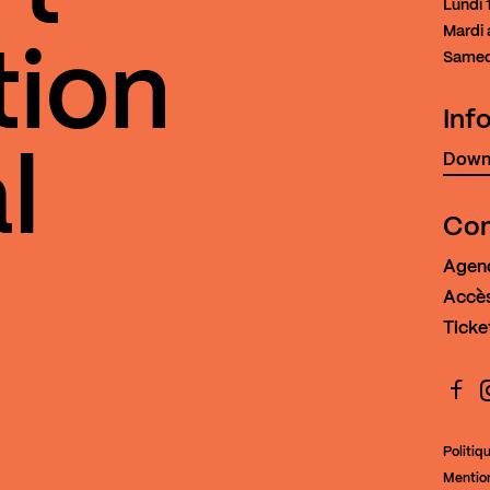
Lundi
1
Mardi 
tion
Samed
Inf
Downl
l
Con
Agen
Accès
Ticke
Face
I
Politiq
Mention