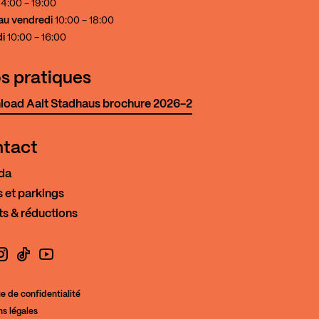
4:00 - 19:00
au vendredi
10:00 - 18:00
i
10:00 - 16:00
os pratiques
oad Aalt Stadhaus brochure 2026-2
tact
da
 et parkings
ts & réductions
book
nstagram
TikTok
YouTube
ue de confidentialité
s légales