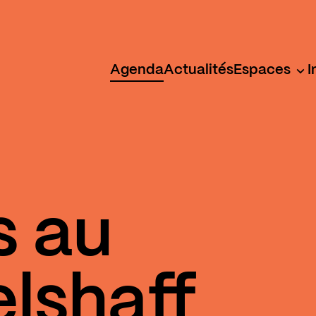
Agenda
Actualités
Espaces
I
s au
lshaff