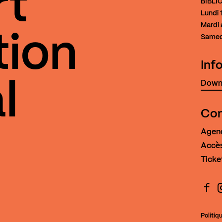
rt
BIBL
Lundi
1
Mardi 
tion
Samed
Inf
Downl
l
Con
Agen
Accès
Ticke
Face
I
Politiq