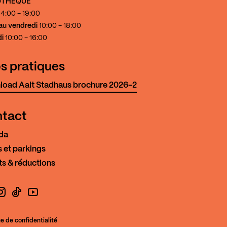
IOTHÈQUE
4:00 - 19:00
au vendredi
10:00 - 18:00
i
10:00 - 16:00
os pratiques
oad Aalt Stadhaus brochure 2026-2
tact
da
 et parkings
ts & réductions
book
nstagram
TikTok
YouTube
ue de confidentialité