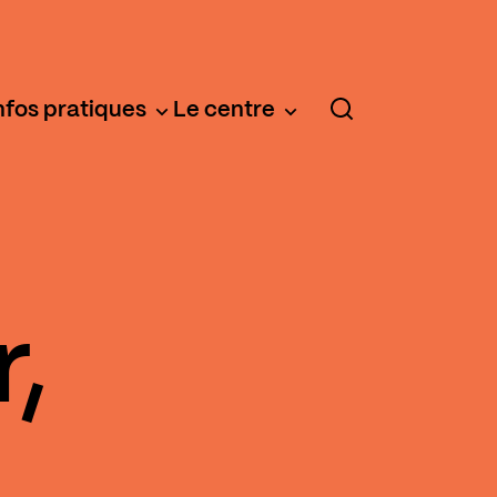
nfos pratiques
Le centre
r,