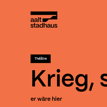
:
Main content
Aalt Stadhaus
Théâtre
Krieg, s
er wäre hier