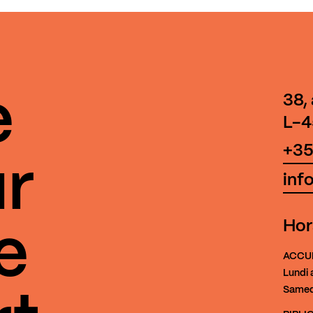
e
38,
L-4
+35
r
inf
Hor
e
ACCU
Lundi 
Samed