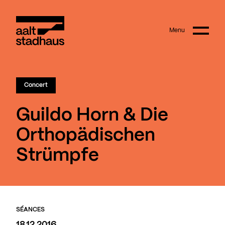
:
Main content
Menu
Aalt Stadhaus
Concert
Guildo Horn & Die
Orthopädischen
Strümpfe
SÉANCES