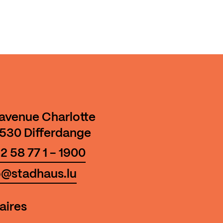
 avenue Charlotte
530 Differdange
2 58 77 1 - 1900
o@stadhaus.lu
aires