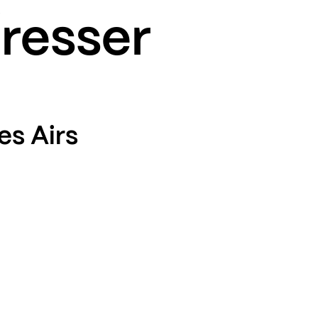
éresser
es Airs