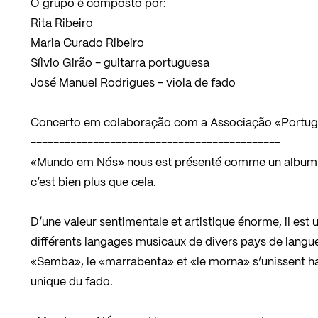
O grupo é composto por:
Rita Ribeiro
Maria Curado Ribeiro
Sílvio Girão - guitarra portuguesa
José Manuel Rodrigues - viola de fado
Concerto em colaboração com a Associação «Portug
--------------------------------------------
«Mundo em Nós» nous est présenté comme un album 
c’est bien plus que cela.
D’une valeur sentimentale et artistique énorme, il est un
différents langages musicaux de divers pays de langue 
«Semba», le «marrabenta» et «le morna» s’unissent h
unique du fado.