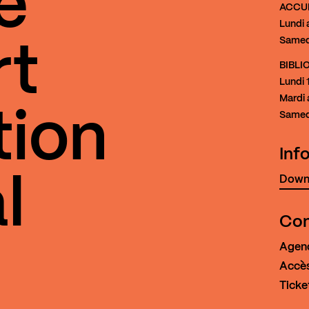
e
ACCU
Lundi 
Samed
rt
BIBL
Lundi
1
Mardi 
tion
Samed
Inf
Downl
l
Con
Agen
Accès
Ticke