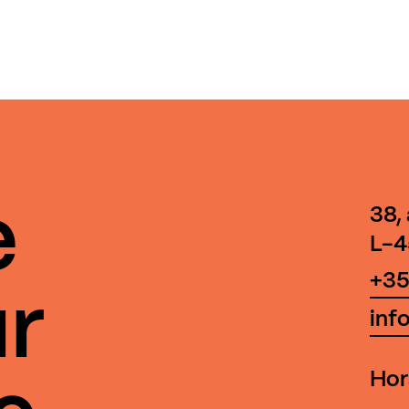
e
38,
L-4
+35
r
inf
Hor