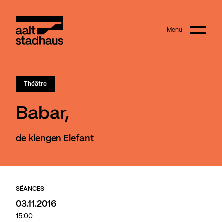
:
Main content
Menu
Aalt Stadhaus
Théâtre
Babar,
de klengen Elefant
SÉANCES
03.11.2016
15:00