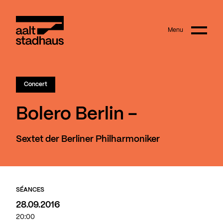
:
Main content
Menu
Aalt Stadhaus
Concert
Bolero Berlin -
Sextet der Berliner Philharmoniker
SÉANCES
28.09.2016
20:00