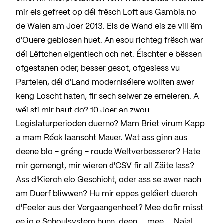
mir eis gefreet op déi frësch Loft aus Gambia no
de Walen am Joer 2013. Bis de Wand eis ze vill ëm
d'Ouere geblosen huet. An esou richteg frësch war
déi Lëftchen eigentlech och net. Éischter e bëssen
ofgestanen oder, besser gesot, ofgesiess vu
Parteien, déi d'Land moderniséiere wollten awer
keng Loscht haten, fir sech selwer ze erneieren. A
wéi sti mir haut do? 10 Joer an zwou
Legislaturperioden duerno? Mam Briet virum Kapp
a mam Réck laanscht Mauer. Wat ass ginn aus
deene blo - gréng - roude Weltverbesserer? Hate
mir gemengt, mir wieren d'CSV fir all Zäite lass?
Ass d'Kierch elo Geschicht, oder ass se awer nach
am Duerf bliwwen? Hu mir eppes geléiert duerch
d'Feeler aus der Vergaangenheet? Mee dofir misst
ee jo e Schoulsystem hunn, deen ... mee.... Naja!