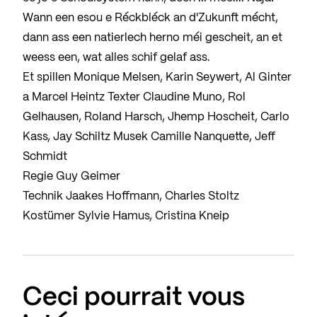
Wann een esou e Réckbléck an d'Zukunft mécht,
dann ass een natierlech herno méi gescheit, an et
weess een, wat alles schif gelaf ass.
Et spillen Monique Melsen, Karin Seywert, Al Ginter
a Marcel Heintz Texter Claudine Muno, Rol
Gelhausen, Roland Harsch, Jhemp Hoscheit, Carlo
Kass, Jay Schiltz Musek Camille Nanquette, Jeff
Schmidt
Regie Guy Geimer
Technik Jaakes Hoffmann, Charles Stoltz
Kostümer Sylvie Hamus, Cristina Kneip
Ceci pourrait vous