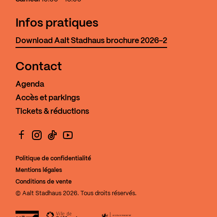
Infos pratiques
Download Aalt Stadhaus brochure 2026-2
Contact
Agenda
Accès et parkings
Tickets & réductions
Facebook
Instagram
TikTok
YouTube
Politique de confidentialité
Mentions légales
Conditions de vente
© Aalt Stadhaus 2026. Tous droits réservés.
Aalt Stadhaus
Ville de Differdange