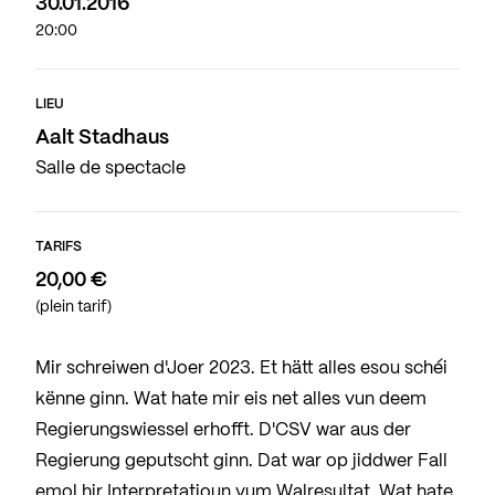
30.01.2016
20:00
LIEU
Aalt Stadhaus
Salle de spectacle
TARIFS
20,00 €
(plein tarif)
Mir schreiwen d'Joer 2023. Et hätt alles esou schéi
kënne ginn. Wat hate mir eis net alles vun deem
Regierungswiessel erhofft. D'CSV war aus der
Regierung geputscht ginn. Dat war op jiddwer Fall
emol hir Interpretatioun vum Walresultat. Wat hate