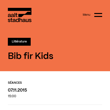
:
Main content
Menu
Aalt Stadhaus
Littérature
Bib fir Kids
SÉANCES
07.11.2015
15:00