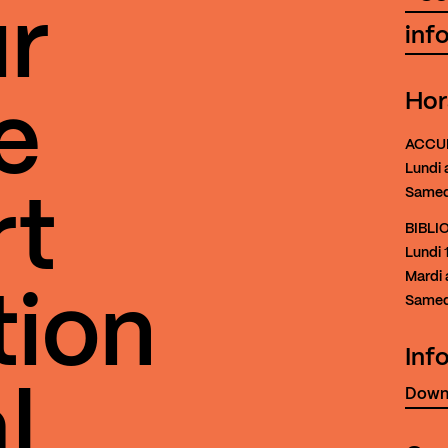
r
inf
Hor
e
ACCU
Lundi 
Samed
rt
BIBL
Lundi
1
Mardi 
tion
Samed
Inf
Downl
l