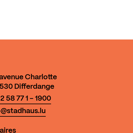
 avenue Charlotte
530 Differdange
2 58 77 1 - 1900
o@stadhaus.lu
aires