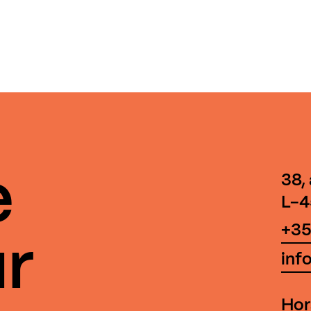
e
38,
L-4
+35
r
inf
Hor