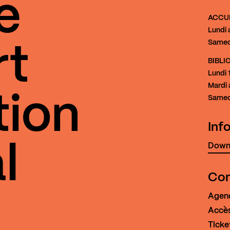
e
ACCU
Lundi 
Samed
rt
BIBL
Lundi
1
Mardi 
tion
Samed
Inf
Downl
l
Con
Agen
Accès
Ticke