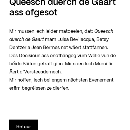
Queesch duerch de Gaart
ass ofgesot
Mir mussen Iech leider matdeelen, datt
Queesch
duerch de Gaart
mam Luisa Bevilacqua, Betsy
Dentzer a Jean Bermes net wäert stattfannen.
Dës Decisioun ass onofhängeg vum Wëlle vun de
béide Säiten getraff ginn. Mir soen Iech Merci fir
Äert d’Versteesdemech.
Mir hoffen, Iech bei engem nächsten Evenement
erëm begréissen ze dierfen.
Retour