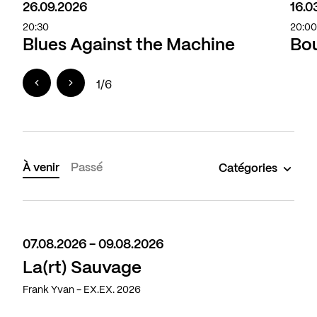
26.09.2026
16.0
20:30
20:0
Blues Against the Machine
Bou
1
/
6
À venir
Passé
Catégories
07.08.2026 - 09.08.2026
La(rt) Sauvage
Frank Yvan - EX.EX. 2026