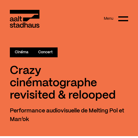
:
Main content
Menu
Aalt Stadhaus
Cinéma
Concert
Crazy
cinématographe
revisited & relooped
Performance audiovisuelle de Melting Pol et
Man’ok