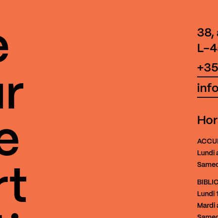
e
38,
L-4
+35
r
inf
Hor
e
ACCU
Lundi 
Samed
rt
BIBL
Lundi
1
Mardi 
Samed