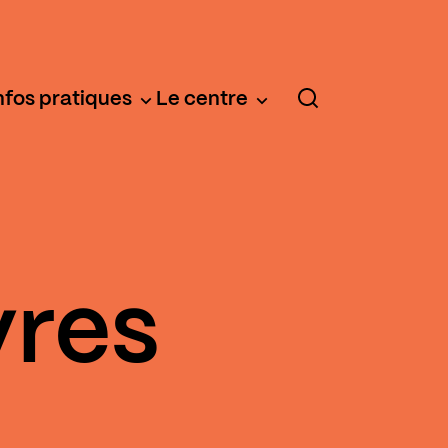
nfos pratiques
Le centre
vres