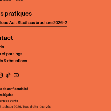
os pratiques
oad Aalt Stadhaus brochure 2026-2
tact
da
 et parkings
ts & réductions
book
nstagram
TikTok
YouTube
ue de confidentialité
s légales
de la Culture
ions de vente
Stadhaus 2026. Tous droits réservés.