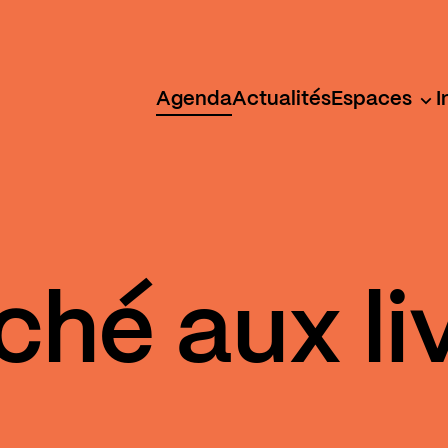
Agenda
Actualités
Espaces
I
ché aux li