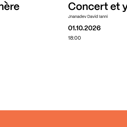
mère
Concert et 
Complet
Jnanadev David Ianni
01.10.2026
18:00