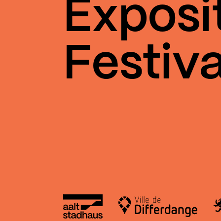
Exposi
Festiva
Aalt Stadhaus
Le
Ville de Differdange