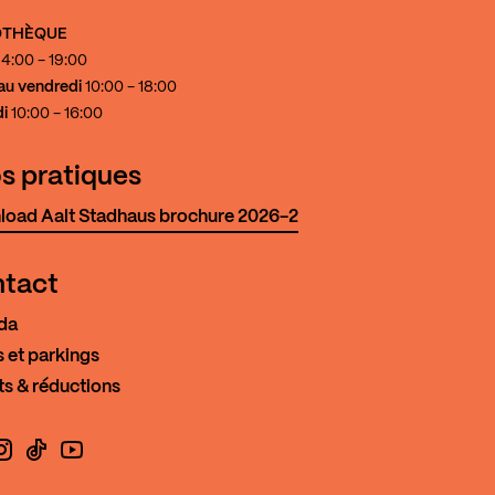
IOTHÈQUE
4:00 - 19:00
au vendredi
10:00 - 18:00
i
10:00 - 16:00
os pratiques
oad Aalt Stadhaus brochure 2026-2
tact
da
 et parkings
ts & réductions
book
nstagram
TikTok
YouTube