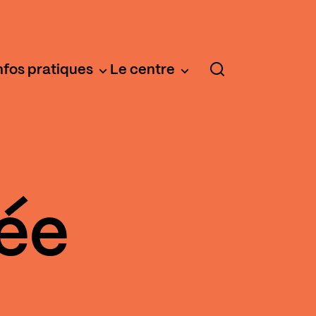
nfos pratiques
Le centre
rée