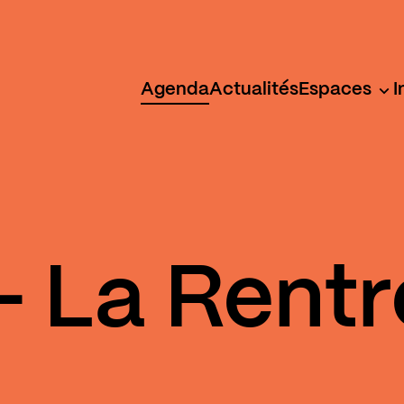
Agenda
Actualités
Espaces
I
- La Rent