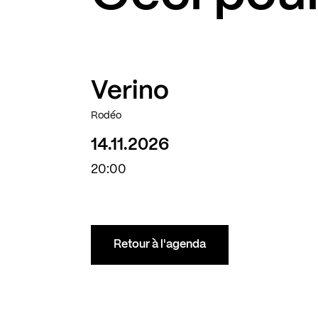
Verino
Complet
Rodéo
14.11.2026
20:00
Retour à l'agenda