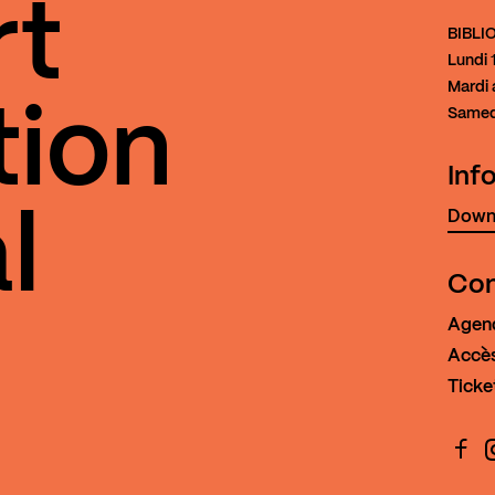
rt
BIBL
Lundi
1
Mardi 
tion
Samed
Inf
Downl
l
Con
Agen
Accès
Ticke
Face
I