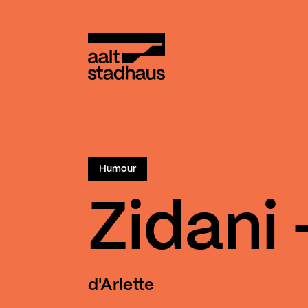
:
Main content
Aalt Stadhaus
Humour
Zidani 
d'Arlette