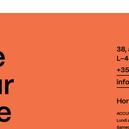
e
38,
L-4
+35
r
inf
Hor
e
ACCU
Lundi 
Samed