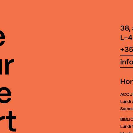
e
38,
L-4
+35
r
inf
Hor
e
ACCU
Lundi 
Samed
rt
BIBL
Lundi
1