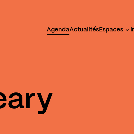
Agenda
Actualités
Espaces
I
eary