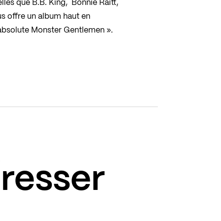
les que B.B. King, Bonnie Raitt,
s offre un album haut en
 absolute Monster Gentlemen ».
éresser