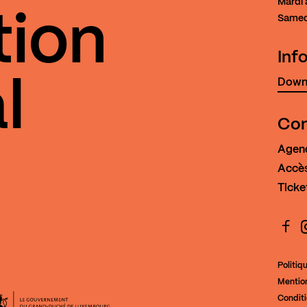
Mardi 
tion
Samed
Inf
Downl
l
Con
Agen
Accès
Ticke
Face
I
Politiq
Mention
 Gouvernement du Grand-Duché de Luxembourg - Ministère 
Condit