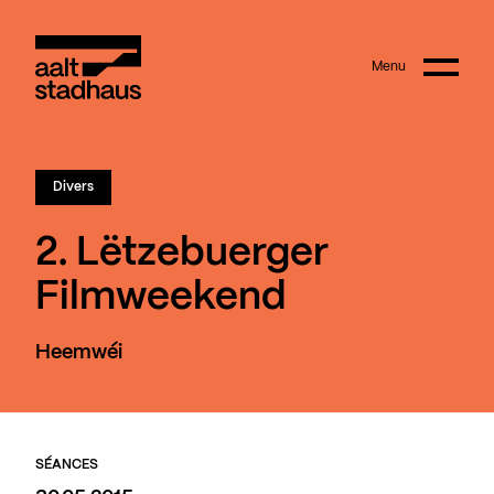
:
Main content
Menu
Aalt Stadhaus
Divers
2. Lëtzebuerger
Filmweekend
Heemwéi
SÉANCES