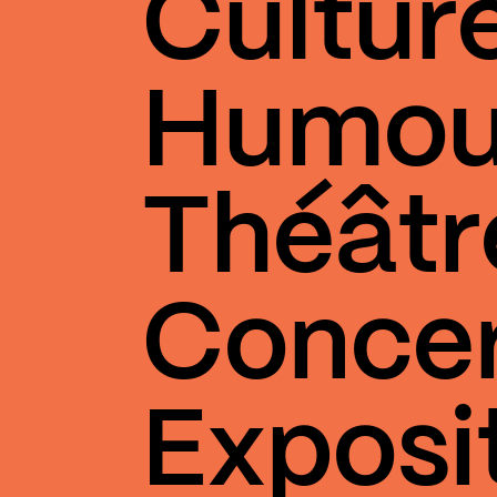
Cultur
Humou
Théâtr
Conce
Exposi