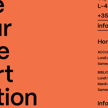
e
L-4
+35
r
inf
Hor
e
ACCU
Lundi 
Samed
rt
BIBL
Lundi
1
Mardi 
tion
Samed
Inf