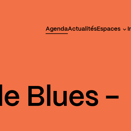
Agenda
Actualités
Espaces
I
e Blues -