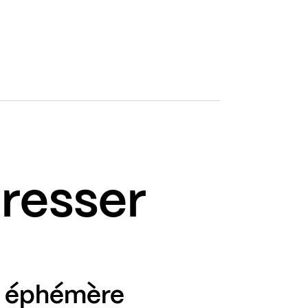
éresser
 éphémère