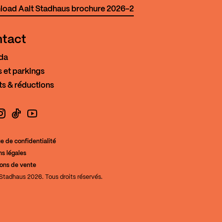
oad Aalt Stadhaus brochure 2026-2
tact
da
 et parkings
ts & réductions
book
nstagram
TikTok
YouTube
ue de confidentialité
s légales
de la Culture
ions de vente
Stadhaus 2026. Tous droits réservés.