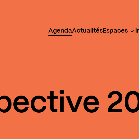
Agenda
Actualités
Espaces
I
pective 2