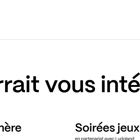
rait vous int
mère
Soirées jeux
en partenariat avec Ludoland