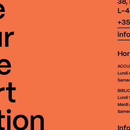
e
38,
L-4
+35
r
inf
Hor
e
ACCU
Lundi 
Samed
rt
BIBL
Lundi
1
Mardi 
tion
Samed
Inf