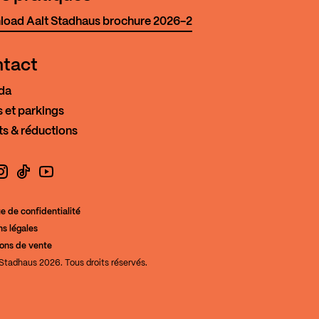
oad Aalt Stadhaus brochure 2026-2
tact
da
 et parkings
ts & réductions
book
nstagram
TikTok
YouTube
ue de confidentialité
s légales
de la Culture
ions de vente
Stadhaus 2026. Tous droits réservés.