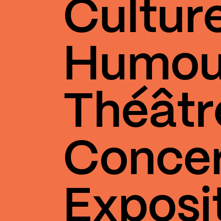
Cultur
Humou
Théâtr
Conce
Exposi