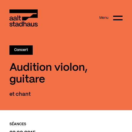
:
Main content
Menu
Aalt Stadhaus
Concert
Audition violon,
guitare
et chant
SÉANCES